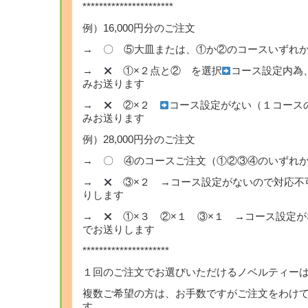
**********************
例）16,000円分のご注文
→ 〇 ⑤大皿または、①か②のコースいずれか
→
①×２点と② を選択
コース設定内為
みお送ります
→
②×２
コース設定がない（１コース
みお送ります
例）28,000円分のご注文
→ 〇 ④のコースご注文（①②③④のいずれか
→
③×２ →コース設定がないので対応
りします
→
①×３ ②×１ ③×１ →コース設定
でお送りします
*********************
１回のご注文でお選びいただけるノベルティー
複数ご希望の方は、お手数ですがご注文をわけ
す。