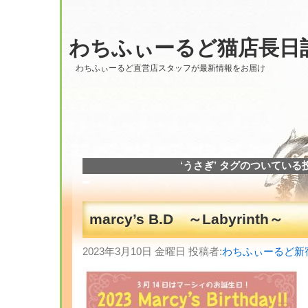
わちふぃーるど猫店長日
わちふぃーるど直営店スタッフが最新情報をお届け
‘うさぎ’ タグのついている
marcy’s B.D ～Labyrinth～
2023年3月10日 金曜日 投稿者:
わちふぃーるど新