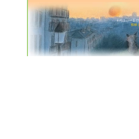
わちふぃーるど猫店
投稿 (