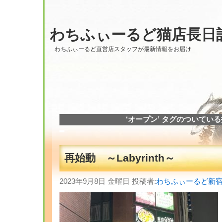
わちふぃーるど猫店長日
わちふぃーるど直営店スタッフが最新情報をお届け
‘オープン’ タグのついてい
再始動 ～Labyrinth～
2023年9月8日 金曜日 投稿者:
わちふぃーるど新