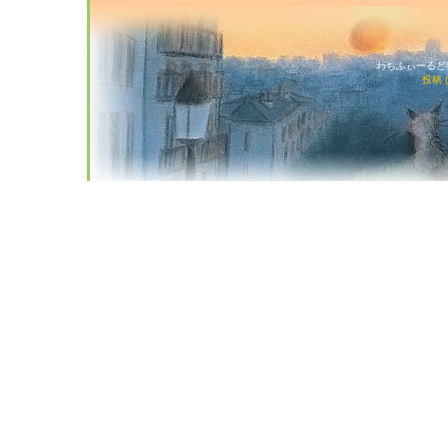
わちふぃーるど猫店
投稿 (