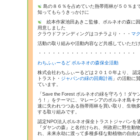
島の８６％を占めていた熱帯雨林が５０％ま
知ってもらうきっかけに
絵本作家池田あきこ監修、ボルネオの森に因
用意しました
クラウドファンディングはコチラより・・・
マ
活動の取り組みや活動内容など共感していただ
・・・・・・・・・・・・・・・・・・・・・
わちふぃーるど ボルネオの森保全活動
株式会社わちふぃーるどは２０１０年より、 認
トラスト・
ジャパンの緑の回廊計画
」の活動に
ています。
「Save the Forest ボルネオの緑を守ろう！
う！」をテーマに、マレーシアのボルネオ島キ
速に失われつつある熱帯雨林を買い取り、生物
する取り組みです。
認定NPO法人ボルネオ保全トラストジャパンを
『ダヤンの森』と名付けられ、州政府に野生動
れ、未来永劫に渡って多種多様な動植物の自由