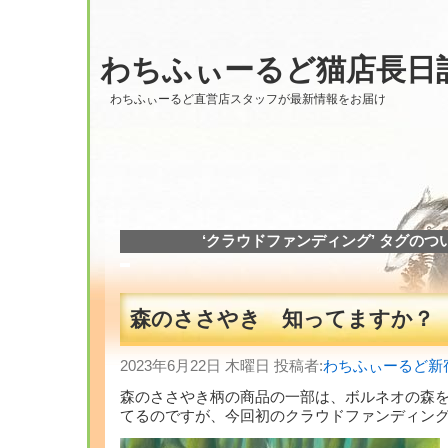
わちふぃーるど猫店長日
わちふぃーるど直営店スタッフが最新情報をお届け
‘クラウドファンディング’ タグのつ
森のささやき 知ってますか？
2023年6月22日 木曜日 投稿者:
わちふぃーるど新
森のささやき柄の商品の一部は、ボルネオの森
てるのですが、今回初のクラウドファンディン