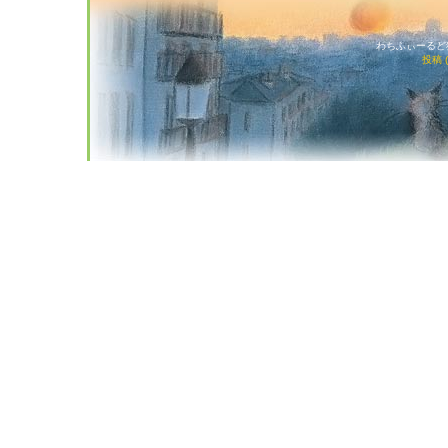
わちふぃーるど猫店
投稿 (