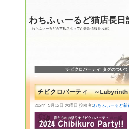
わちふぃーるど猫店長日
わちふぃーるど直営店スタッフが最新情報をお届け
‘チビクロパーティ’ タグのつい
チビクロパーティ ～Labyrint
2024年9月12日 木曜日 投稿者:
わちふぃーるど新