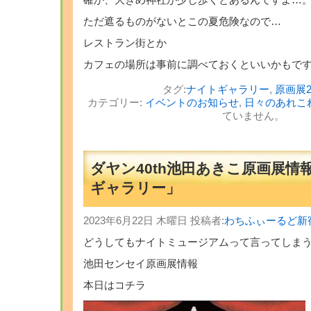
確か、大きめ神社が少し歩くとあるんですよ…
ただ遮るものがないとこの夏危険なので…
レストラン街とか
カフェの場所は事前に調べておくといいかもで
タグ:
ナイトギャラリー
,
原画展2
カテゴリー:
イベントのお知らせ
,
日々のあれこ
ていません。
ダヤン40th池田あきこ原画展情
ギャラリー」
2023年6月22日 木曜日 投稿者:
わちふぃーるど新
どうしてもナイトミュージアムって言ってしま
池田センセイ原画展情報
本日はコチラ