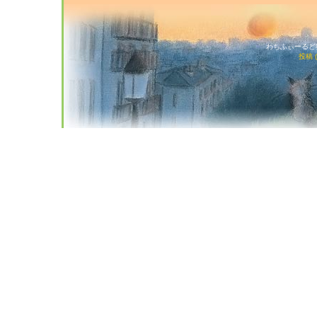
わちふぃーるど猫店
投稿 (