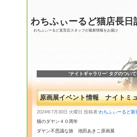
わちふぃーるど猫店長日
わちふぃーるど直営店スタッフが最新情報をお届け
‘ナイトギャラリー’ タグのつい
原画展イベント情報 ナイトミ
2024年7月30日 火曜日 投稿者:
わちふぃーるど新
猫のダヤン４０周年
ダヤン不思議な旅 池田あきこ原画展