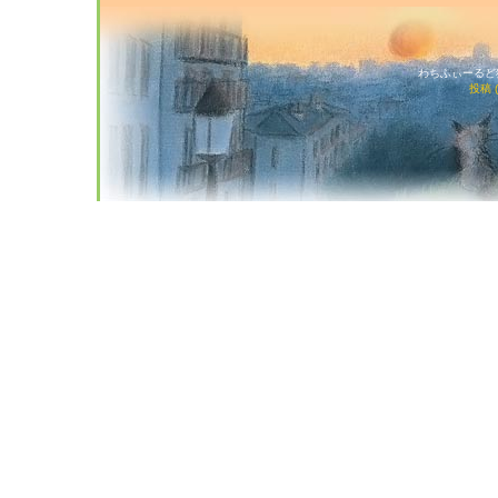
わちふぃーるど猫店
投稿 (