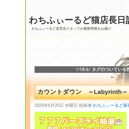
わちふぃーるど猫店長日
わちふぃーるど直営店スタッフが最新情報をお届け
‘パネル’ タグのついている
カウントダウン ～Labyrinth～
2025年6月25日 水曜日 投稿者:
わちふぃーるど新