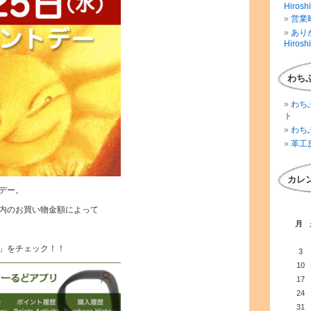
Hirosh
営業時
ありが
Hirosh
わち
わち
ト
わち
革工
カレ
デー。
内のお買い物金額によって
月
」をチェック！！
3
10
17
24
31