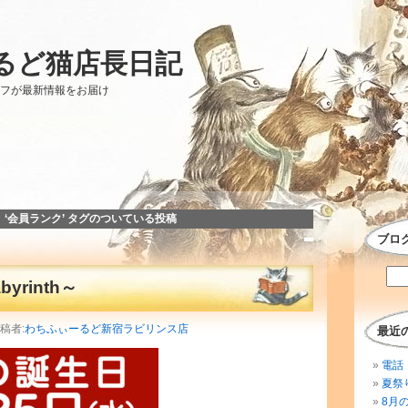
るど猫店長日記
ッフが最新情報をお届け
‘会員ランク’ タグのついている投稿
ブロ
yrinth～
投稿者:
わちふぃーるど新宿ラビリンス店
最近
電話 
夏祭
8月