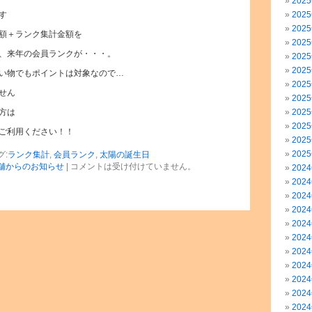
202
す
202
202
額＋ランク集計金額を
202
、来年の会員ランクが・・・。
202
202
い物でもポイントは対象なので…
202
せん
202
方は
202
202
ご利用ください！！
202
202
グ:
ランク集計
,
会員ランク
,
太陽の誕生日
舗からのお知らせ
|
コメントは受け付けていません。
202
202
202
202
202
202
202
202
202
202
202