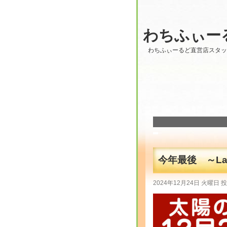
わちふぃー
わちふぃーるど直営店スタ
今年最後 ～Lab
2024年12月24日 火曜日 