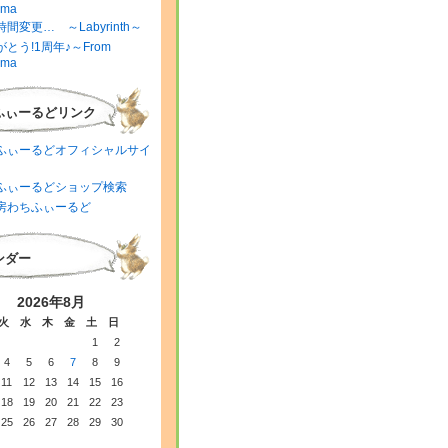
ima
間変更… ～Labyrinth～
とう!1周年♪～From
ima
ふぃーるどリンク
ふぃーるどオフィシャルサイ
ふぃーるどショップ検索
房わちふぃーるど
ンダー
2026年8月
火
水
木
金
土
日
1
2
4
5
6
7
8
9
11
12
13
14
15
16
18
19
20
21
22
23
25
26
27
28
29
30