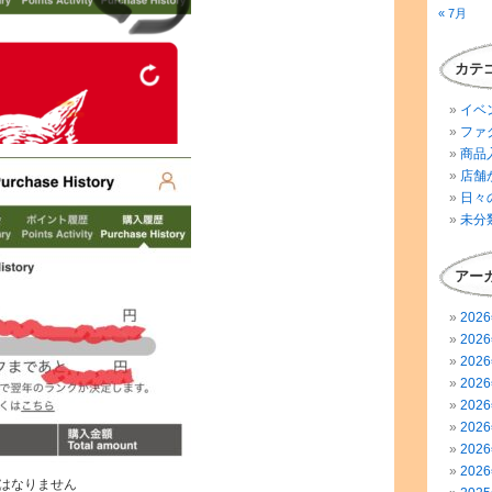
« 7月
カテ
イベ
ファ
商品
店舗
日々
未分
アー
202
202
202
202
202
202
202
202
はなりません