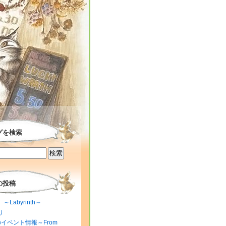
グを検索
の投稿
～Labyrinth～
り
のイベント情報～From