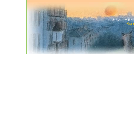
わちふぃーるど猫店
投稿 (