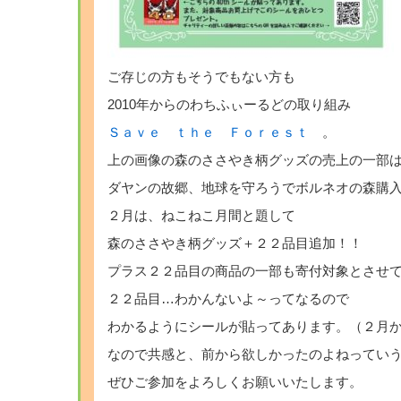
ご存じの方もそうでもない方も
2010年からのわちふぃーるどの取り組み
Ｓａｖｅ ｔｈｅ Ｆｏｒｅｓｔ
。
上の画像の森のささやき柄グッズの売上の一部
ダヤンの故郷、地球を守ろうでボルネオの森購
２月は、ねこねこ月間と題して
森のささやき柄グッズ＋２２品目追加！！
プラス２２品目の商品の一部も寄付対象とさせ
２２品目…わかんないよ～ってなるので
わかるようにシールが貼ってあります。（２月
なので共感と、前から欲しかったのよねってい
ぜひご参加をよろしくお願いいたします。