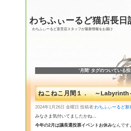
わちふぃーるど猫店長日
わちふぃーるど直営店スタッフが最新情報をお届け
‘月間’ タグのついている
ねこねこ月間１． ～Labyrinth
2024年1月26日 金曜日 投稿者:
わちふぃーるど新
みなさま気付いてましたかね…
今年の2月は議長選投票イベントお休み
なんです