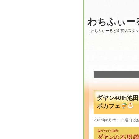
わちふぃー
わちふぃーるど直営店スタ
ダヤン40th
ボカフェ
2023年6月25日 日曜日 投