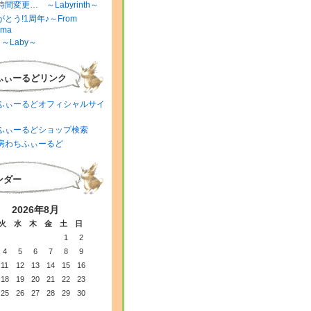
間変更… ～Labyrinth～
とう!1周年♪～From
ima
～Laby～
ふぃーるどリンク
ふぃーるどオフィシャルサイ
ふぃーるどショップ検索
房わちふぃーるど
ンダー
2026年8月
火
水
木
金
土
日
1
2
4
5
6
7
8
9
11
12
13
14
15
16
18
19
20
21
22
23
25
26
27
28
29
30