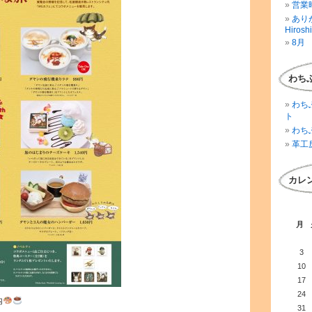
営業時
ありが
Hirosh
8月 
わち
わち
ト
わち
革工
カレ
月
3
10
17
24
内
31