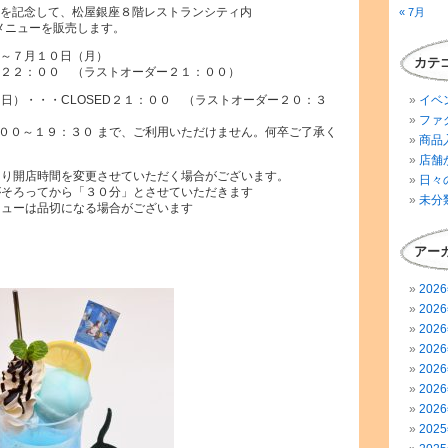
を記念して、松屋銀座８階レストランシティ内
« 7月
メニューを販売します。
～７月１０日（月）
カテ
２２：００ （ラストオーダー２１：００）
（日）・・・CLOSED２１：００ （ラストオーダー２０：３
イベ
ファ
００～１９：３０ まで、ご利用いただけません。何卒ご了承く
商品
店舗
より開店時間を変更させていただく場合がございます。
日々
がそろってから「３０分」とさせていただきます
未分
ニューは品切になる場合がございます
アー
202
202
202
202
202
202
202
202