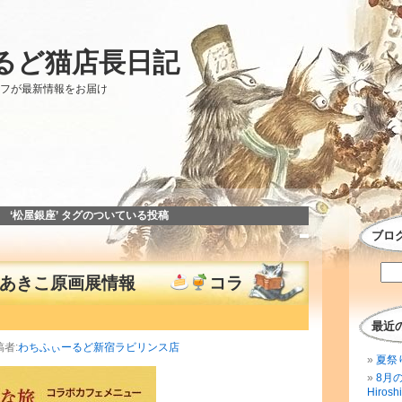
るど猫店長日記
ッフが最新情報をお届け
‘松屋銀座’ タグのついている投稿
ブロ
池田あきこ原画展情報
コラ
最近
稿者:
わちふぃーるど新宿ラビリンス店
夏祭
8月
Hirosh