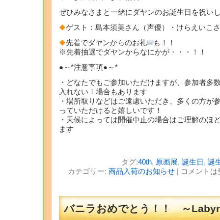
ぜひみなさまと一緒にダヤンのお誕生日を祝い
ゲスト：島本須美さん（声優）・けらえいこ
先着でダヤンからのお礼
も！！
※先着抽選でダヤンからなにかが・・・！！
●～*注意事項●～*
・どなたでもご参加いただけますが、参加者多
入れないｉ場合もあります
・場所取りなどはご遠慮いただき、多くの方が
っていただけると嬉しいです！
・天候によっては開催中止の場合はご理解のほ
ます
タグ:
40th
,
原画展
,
誕生日
,
誕
カテゴリー:
商品入荷のお知らせ
|
コメントは
バニラおめでとう！！ ～Labyri