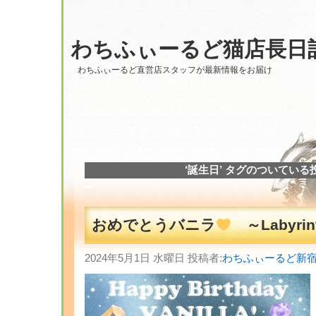
わちふぃーるど猫店長日
わちふぃーるど直営店スタッフが最新情報をお届け
‘誕生日’ タグのついている
おめでとうバニラ
～Labyrin
2024年5月1日 水曜日 投稿者:
わちふぃーるど新