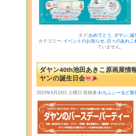
タグ:
おめでとう
,
ダヤン
,
誕
カテゴリー:
イベントのお知らせ
,
日々のあれこ
ていません。
ダヤン40th池田あきこ原画展
ヤンの誕生日会
2023年6月24日 土曜日 投稿者:
わちふぃーるど新