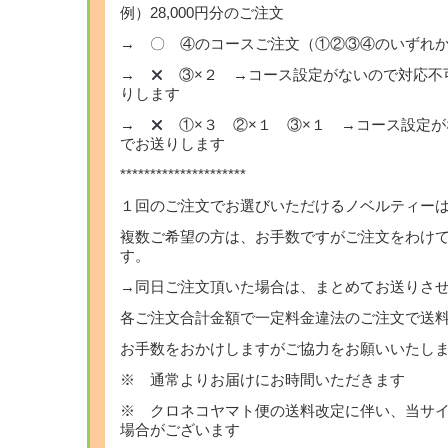
例）28,000円分のご注文
→ 〇 ④のコースご注文（①②③④のいずれか
→
③×２ →コース設定がないので対応
りします
→
①×３ ②×１ ③×１ →コース設定
でお送りします
*********************
１回のご注文でお選びいただけるノベルティー
複数ご希望の方は、お手数ですがご注文をわけ
す。
→同日ご注文頂いた場合は、まとめてお送りさ
各ご注文合計金額で一定料金違法のご注文で送
お手数をおかけしますがご協力をお願いいたし
※ 通常よりお届けにお時間いただきます
※ クロネコヤマト便の送料改定に伴い、当サ
場合がございます