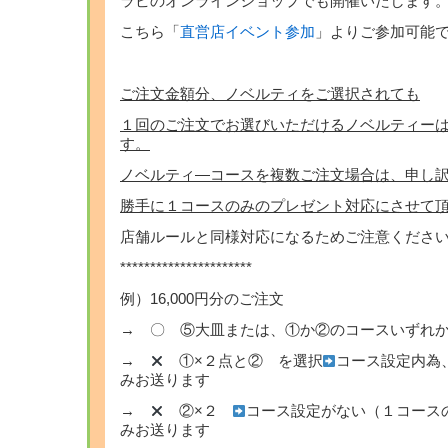
ラビのオンラインショップでも開催いたします
こちら「
直営店イベント参加
」よりご参加可能
ご注文金額分、ノベルティをご選択されても
１回のご注文でお選びいただけるノベルティー
す。
ノベルティ―コースを複数ご注文場合は、申し
勝手に１コースのみのプレゼント対応にさせて
店舗ルールと同様対応になるためご注意くださ
**********************
例）16,000円分のご注文
→ 〇 ⑤大皿または、①か②のコースいずれか
→
①×２点と② を選択
コース設定内為
みお送ります
→
②×２
コース設定がない（１コース
みお送ります