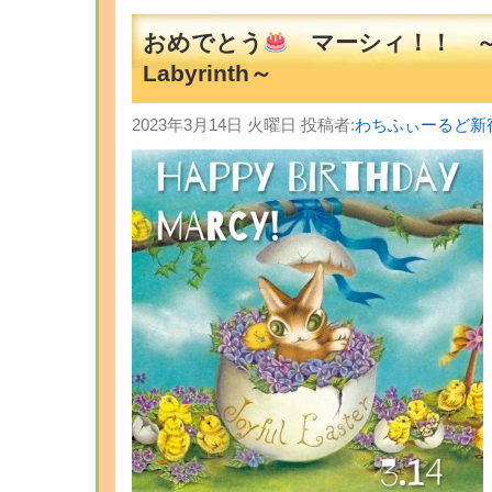
おめでとう
マーシィ！！ 
Labyrinth～
2023年3月14日 火曜日 投稿者:
わちふぃーるど新