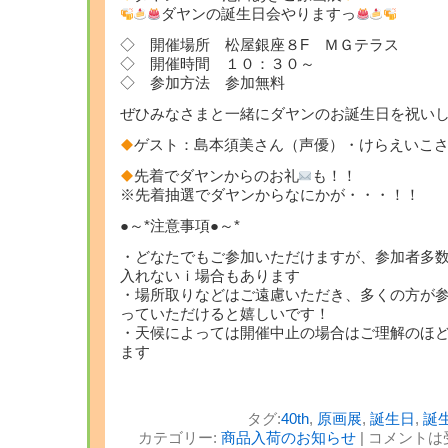
ダヤンの誕生日会やりますっ
◇ 開催場所 松屋銀座８F ＭＧテラス
◇ 開催時間 １０：３０～
◇ 参加方法 参加無料
ぜひみなさまと一緒にダヤンのお誕生日を祝い
ゲスト：島本須美さん（声優）・けらえいこ
先着でダヤンからのお礼
も！！
※先着抽選でダヤンからなにかが・・・！！
●～*注意事項●～*
・どなたでもご参加いただけますが、参加者多
入れないｉ場合もあります
・場所取りなどはご遠慮いただき、多くの方が
っていただけると嬉しいです！
・天候によっては開催中止の場合はご理解のほ
ます
タグ:
40th
,
原画展
,
誕生日
,
誕
カテゴリー:
商品入荷のお知らせ
|
コメントは