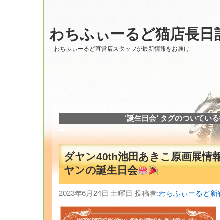
わちふぃーるど猫店長日
わちふぃーるど直営店スタッフが最新情報をお届け
‘誕生日会’ タグのついてい
ダヤン40th池田あきこ原画展
ヤンの誕生日会
2023年6月24日 土曜日 投稿者:
わちふぃーるど新