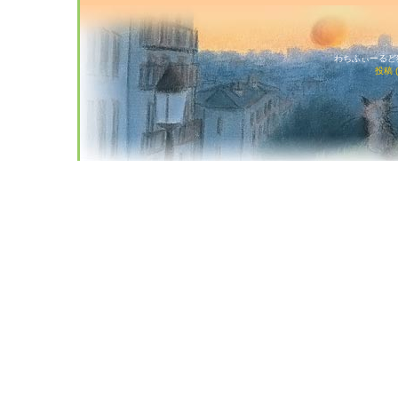
わちふぃーるど猫店
投稿 (