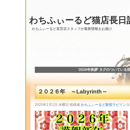
わちふぃーるど猫店長日
わちふぃーるど直営店スタッフが最新情報をお届け
‘2026年挨拶’ タグのついている
２０２６年 ～Labyrinth～
2025年1月1日 水曜日 投稿者:
わちふぃーるど新宿ラビリンス