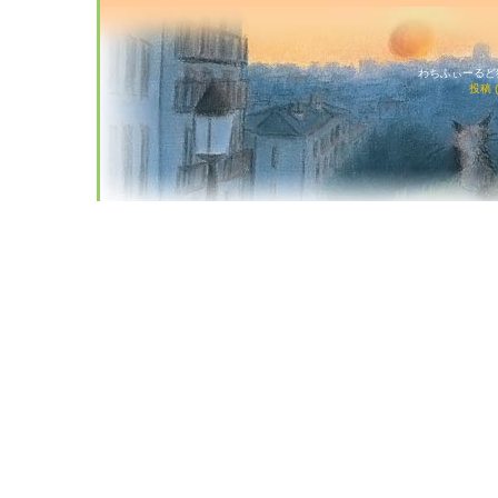
わちふぃーるど猫店
投稿 (