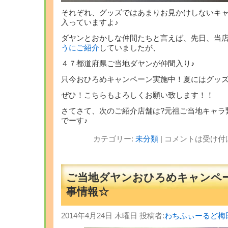
それぞれ、グッズではあまりお見かけしないキ
入っていますよ♪
ダヤンとおかしな仲間たちと言えば、先日、当
うにご紹介
していましたが、
４７都道府県ご当地ダヤンが仲間入り♪
只今おひろめキャンペーン実施中！夏にはグッズ
ぜひ！こちらもよろしくお願い致します！！
さてさて、次のご紹介店舗は?元祖ご当地キャラ
でーす♪
カテゴリー:
未分類
|
コメントは受け付
ご当地ダヤンおひろめキャンペ
事情報☆
2014年4月24日 木曜日 投稿者:
わちふぃーるど梅