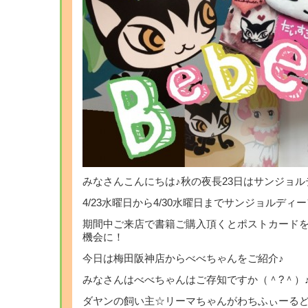
みなさんこんにちは♪秋の夜長23日はサンジョル
4/23水曜日から4/30水曜日までサンジョルディ
期間中ご来店で書籍ご購入頂くとポストカード
機会に！
今日は梅田阪神店からべべちゃんをご紹介♪
みなさんはべべちゃんはご存知ですか（＾?＾）
ダヤンの飼い主☆リーマちゃんがわちふぃーる