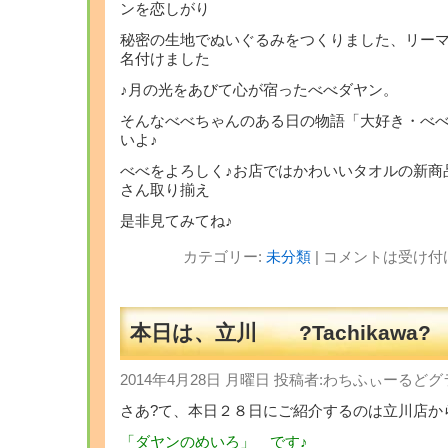
ンを恋しがり
秘密の生地でぬいぐるみをつくりました、リー
名付けました
♪月の光をあびて心が宿ったべべダヤン。
そんなべべちゃんのある日の物語「大好き・べ
いよ♪
べべをよろしく♪お店ではかわいいタオルの新商
さん取り揃え
是非見てみてね♪
カテゴリー:
未分類
|
コメントは受け付
本日は、立川 ?Tachikawa?
2014年4月28日 月曜日 投稿者:わちふぃーる
さあ?て、本日２８日にご紹介するのは立川店か
「ダヤンのめいろ」 です♪