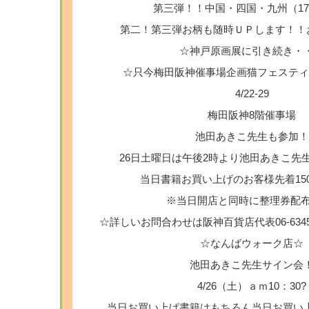
第三弾！！中国・四国・九州（1
第二！第三弾お柄も随時ＵＰします！！
☆神戸原画展に引き続き・
☆只今梅田阪神催事場企画猫フェスティ
4/22-29
梅田阪神8階催事場
池田あきこ先生も参加！
26日土曜日は午後2時より池田あきこ先
当日書籍お買い上げのお客様先着15
※当日開店と同時に整理券配布
☆詳しいお問合わせは阪神百貨店代表06-6345
☆なんばウォーク店☆
池田あきこ先生サイン会
4/26（土）ａｍ10：30?
当日お買い上げ書籍はもちろん当日お買い