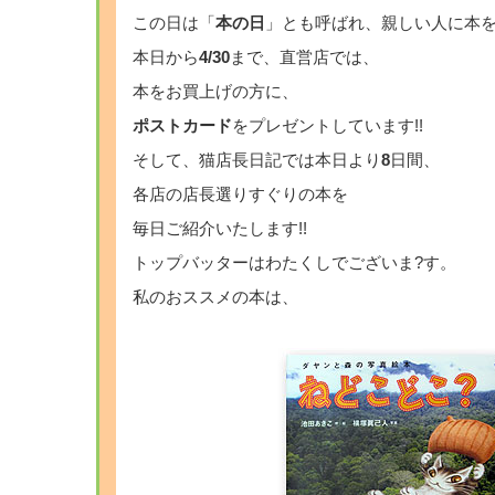
この日は「
本の日
」とも呼ばれ、親しい人に本
本日から
4/30
まで、直営店では、
本をお買上げの方に、
ポストカード
をプレゼントしています!!
そして、猫店長日記では本日より
8
日間、
各店の店長選りすぐりの本を
毎日ご紹介いたします!!
トップバッターはわたくしでございま?す。
私のおススメの本は、