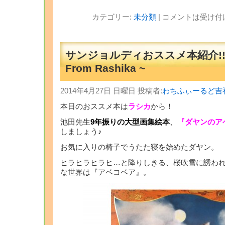
カテゴリー:
未分類
|
コメントは受け付
サンジョルディおススメ本紹介!!
From Rashika ~
2014年4月27日 日曜日 投稿者:
わちふぃーるど吉
本日のおススメ本は
ラシカ
から！
池田先生
9年振りの大型画集絵本
、
『ダヤンのア
しましょう♪
お気に入りの椅子でうたた寝を始めたダヤン。
ヒラヒラヒラヒ…と降りしきる、桜吹雪に誘わ
な世界は『アベコベア』。