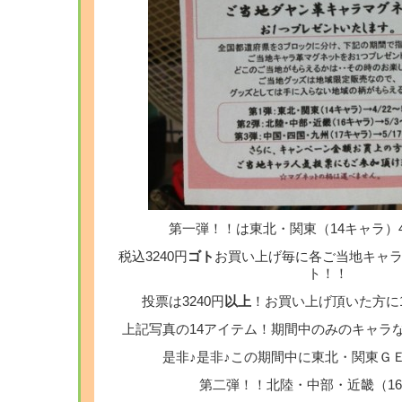
第一弾！！は東北・関東（14キャラ）4/2
税込3240円
ゴト
お買い上げ毎に各ご当地キャ
ト！！
投票は3240円
以上
！お買い上げ頂いた方に
上記写真の14アイテム！期間中のみのキャラ
是非♪是非♪この期間中に東北・関東Ｇ
第二弾！！北陸・中部・近畿（1