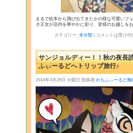
まるで絵本から飛び出てきたかの様な可愛いフ
ネ王女が店内を華やかに彩り、皆様のお越しを
カテゴリー:
未分類
|
コメントは受け付
サンジョルディー！！秋の夜長
ふぃーるどへトリップ旅行♪
2014年4月29日 火曜日 投稿者:
わちふぃーるど梅