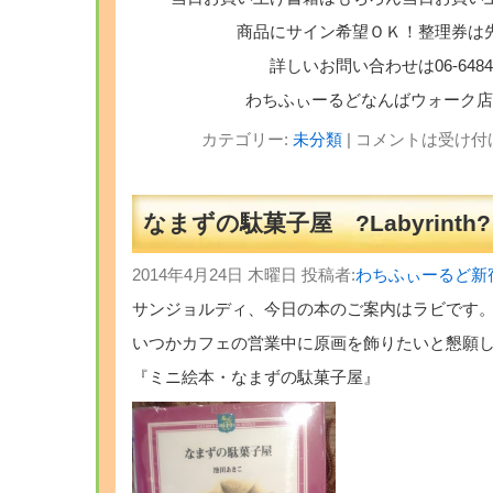
商品にサイン希望ＯＫ！整理券は先
詳しいお問い合わせは06-6484-
わちふぃーるどなんばウォーク店
カテゴリー:
未分類
|
コメントは受け付
なまずの駄菓子屋 ?Labyrinth?
2014年4月24日 木曜日 投稿者:
わちふぃーるど新
サンジョルディ、今日の本のご案内はラビです
いつかカフェの営業中に原画を飾りたいと懇願
『ミニ絵本・なまずの駄菓子屋』