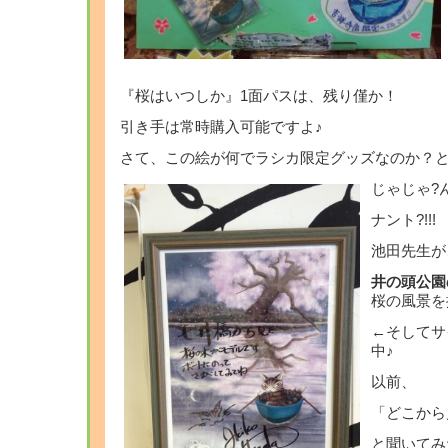
『桜はいつしか』1面パスは、残り僅か！
引き手は常時購入可能ですよ♪
さて、この絵が何でラシカ限定グッズなのか？
じゃじゃ?
ナント?!!!
池田先生が
井の頭公園
桜の風景を
←そしてサ
中♪
以前、
「どこから
と聞いてみ