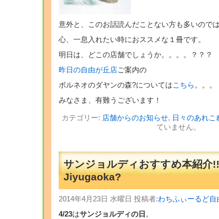
意外と、このお話読んだことない方も多いのでは
心、一息入れたい時におススメな１冊です。
明日は、どこの店舗でしょうか。。。。？？？
昨日の自由が丘店
ご案内の
ボルネオのダヤンの森?については
こちら
。。。
みなさま、有難うございます！
カテゴリー:
店舗からのお知らせ
,
日々のあれこ
ていません。
サンジョルディおすすめ本紹介!!
Jiyugaoka?
2014年4月23日 水曜日 投稿者:
わちふぃーるど自
4/23
は
サンジョルディの日
。