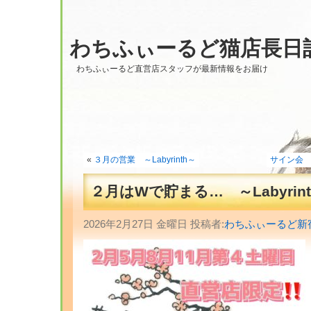
わちふぃーるど猫店長日
わちふぃーるど直営店スタッフが最新情報をお届け
«
３月の営業 ～Labyrinth～
サイン会 一
２月はWで貯まる… ～Labyrin
2026年2月27日 金曜日 投稿者:
わちふぃーるど新