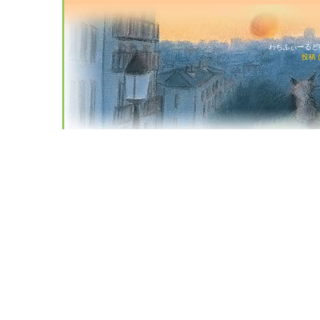
わちふぃーるど猫店
投稿 (