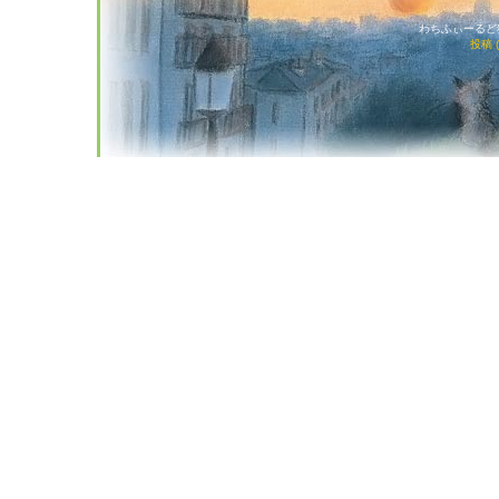
わちふぃーるど猫店
投稿 (