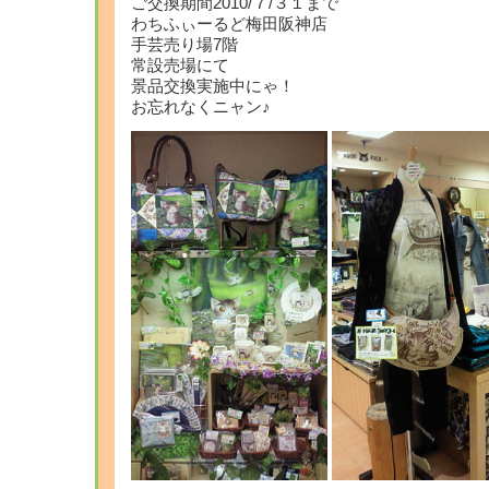
ご交換期間2010/７/３１まで
わちふぃーるど梅田阪神店
手芸売り場7階
常設売場にて
景品交換実施中にゃ！
お忘れなくニャン♪