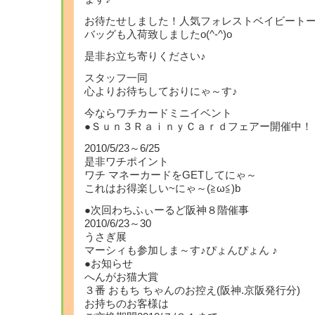
お待たせしました！人気フォレストベイビート
バッグも入荷致しましたo(^-^)o
是非お立ち寄りください♪
スタッフ一同
心よりお待ちしておりにゃ～す♪
今ならワチカードミニイベント
●Ｓｕｎ３ＲａｉｎｙＣａｒｄフェアー開催中！
2010/5/23～6/25
是非ワチポイント
ワチ マネーカードをGETしてにゃ～
これはお得楽しい~にゃ～(≧ω≦)b
●次回わちふぃーるど阪神８階催事
2010/6/23～30
うさぎ展
マーシィも参加しま～す♪ぴょんぴょん ♪
●お知らせ
へんがお猫大賞
３番 おもち ちゃんのお控え(阪神.京阪発行分)
お持ちのお客様は