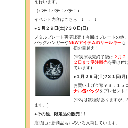
を行います。
（パチ！パチ！パチ！）
イベント内容はこちら ↓ ↓ ↓
●１月２９日(土)?３０日(日)
メタルプレート実演販売！今回はプレートの他
バッグハンガーや
NEWアイテムのリールキー
も
初お目見え！
(※実演販売終了後は
２月２
２日まで受注販売
を受け付
ています)
●１月２９日(土)?３１日(月)
お買い上げ金額￥３，１５０
ナル缶バッジ
をプレ
(※柄は数種類ありますが、
ます。)
●その他、限定品の販売！!
店頭には新商品もいろいろ入荷しています。