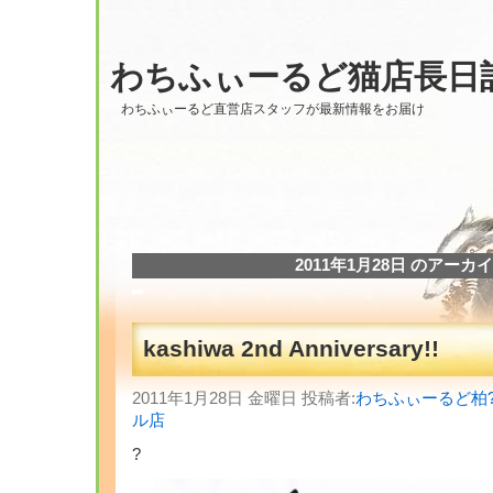
わちふぃーるど猫店長日
わちふぃーるど直営店スタッフが最新情報をお届け
2011年1月28日 のアーカ
kashiwa 2nd Anniversary!!
2011年1月28日 金曜日 投稿者:
わちふぃーるど柏
ル店
?