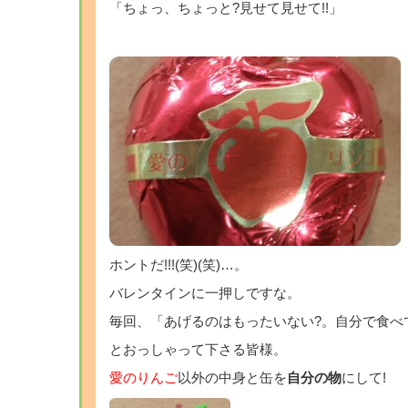
「ちょっ、ちょっと?見せて見せて!!」
ホントだ!!!(笑)(笑)…。
バレンタインに一押しですな。
毎回、「あげるのはもったいない?。自分で食べ
とおっしゃって下さる皆様。
愛のりんご
以外の中身と缶を
自分の物
にして!