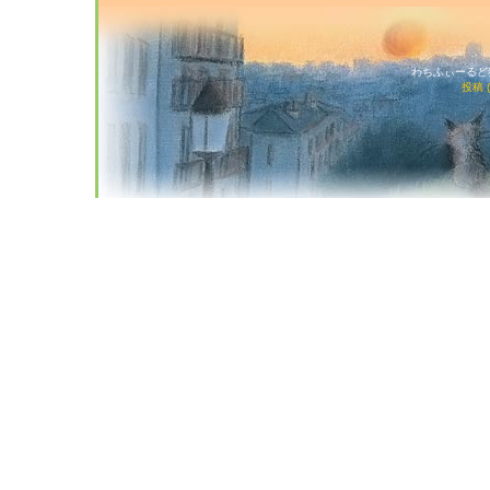
わちふぃーるど猫店
投稿 (