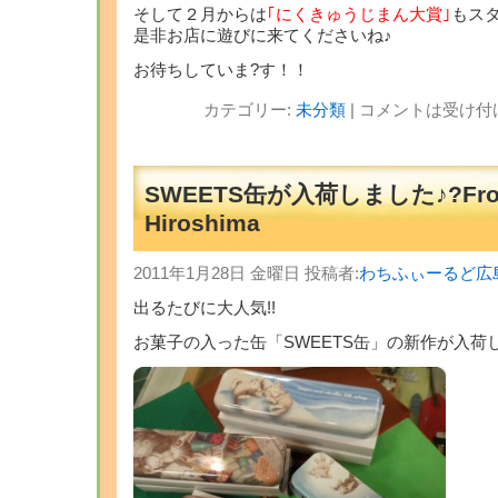
そして２月からは
｢にくきゅうじまん大賞
｣
もス
是非お店に遊びに来てくださいね♪
お待ちしていま?す！！
カテゴリー:
未分類
|
コメントは受け付
SWEETS缶が入荷しました♪?Fr
Hiroshima
2011年1月28日 金曜日 投稿者:
わちふぃーるど広
出るたびに大人気!!
お菓子の入った缶「SWEETS缶」の新作が入荷し