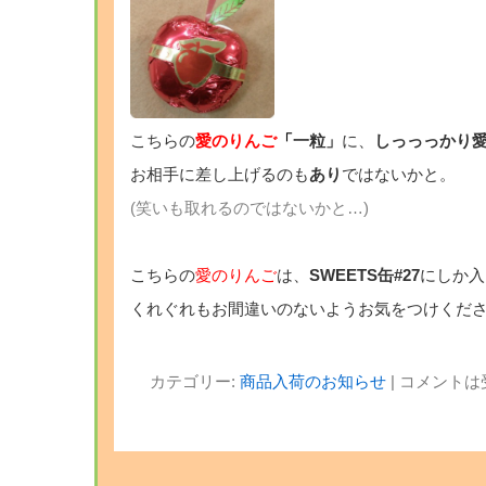
こちらの
愛のりんご
「
一粒」
に、
しっっっかり
お相手に差し上げるのも
あり
ではないかと。
(笑いも取れるのではないかと…)
こちらの
愛のりんご
は、
SWEETS缶#27
にしか入
くれぐれもお間違いのないようお気をつけくださ
カテゴリー:
商品入荷のお知らせ
|
コメントは