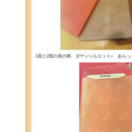
1面と2面の表の柄、ダヤンシルエット♪ あら