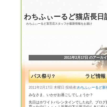
わちふぃーるど猫店長日
わちふぃーるど直営店スタッフが最新情報をお届け
2011年2月17日 のアーカ
パス祭り? ラビ情報
2011年2月17日 木曜日 投稿者:
わちふぃーるど新
みなさま、いかがお過ごしでしょうか？
先日はホワイトバレンタインでしたね?。ブログ
育ったのに・・・！近所の下り坂でのんきに歩