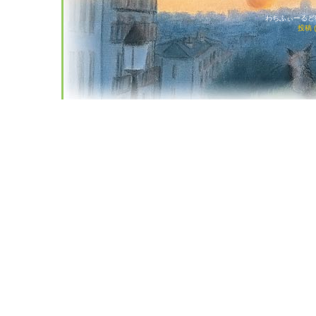
わちふぃーるど猫店
投稿 (