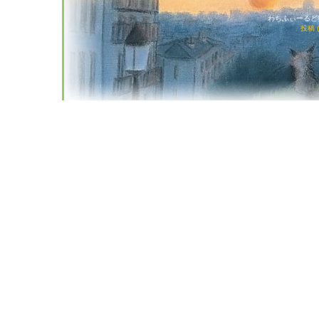
わちふぃーるど猫店
投稿 (