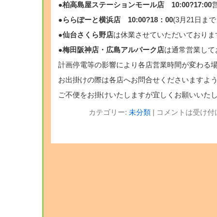
●柏高島屋ステーションモール店 10:00?17:00
●ららぽーと横浜店 10:00?18：00
(3月21日ま
●
仙台さくら野店
は休業させていただいておりま
●
梅田阪神店・広島アルパーク店
は通常営業して
計画停電等の影響により各店営業時間が変わる
お出掛けの際は各店へお問合せくださいますよ
ご不便をお掛けいたしますが宜しくお願いいた
カテゴリー:
未分類
|
コメントは受け付