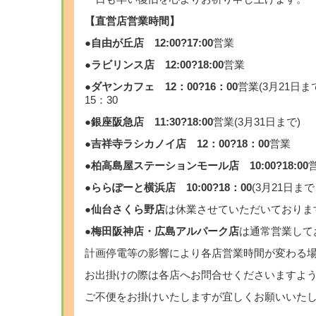
【直営店営業時間】
●自由が丘店 12:00?17:00
営業
●ラビリンス店
12:00?18:00
営業
●ダヤンカフェ 12：00?16：00
営業(3月21日
15：30
●銀座阪急店
11:30?18:00
営業(3月31日まで)
●吉祥寺ラシカノイ店 12：00?18：00
営業
●柏高島屋ステーションモール店 10:00?18:00
●ららぽーと横浜店 10:00?18：00
(3月21日ま
●
仙台さくら野店
は休業させていただいておりま
●
梅田阪神店・広島アルパーク店
は通常営業して
計画停電等の影響により各店営業時間が変わる
お出掛けの際は各店へお問合せくださいますよ
ご不便をお掛けいたしますが宜しくお願いいた