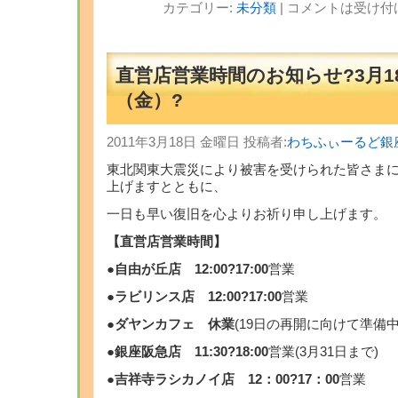
カテゴリー:
未分類
|
コメントは受け付
直営店営業時間のお知らせ?3月1
（金）?
2011年3月18日 金曜日 投稿者:
わちふぃーるど銀
東北関東大震災により被害を受けられた皆さまに
上げますとともに、
一日も早い復旧を心よりお祈り申し上げます。
【直営店営業時間】
●自由が丘店 12:00?17:00
営業
●ラビリンス店
12:00?17:00
営業
●ダヤンカフェ
休業
(19日の再開に向けて準備中
●銀座阪急店
11:30?18:00
営業(3月31日まで)
●吉祥寺ラシカノイ店 12：00?17：00
営業