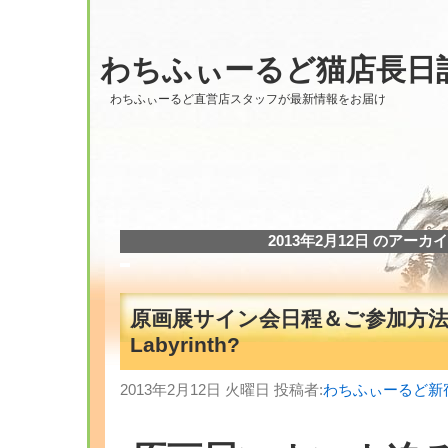
わちふぃーるど猫店長日
わちふぃーるど直営店スタッフが最新情報をお届け
2013年2月12日 のアーカ
原画展サイン会日程＆ご参加方法
Labyrinth?
2013年2月12日 火曜日 投稿者:
わちふぃーるど新