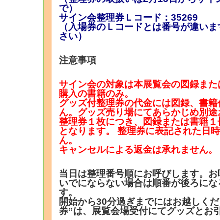
で）
サイン会整理券Ｌコード：35269
（入場券のＬコードとは番号が違いま
さい）
注意事項
サイン会の対象は本展覧会の図録また
購入の書籍のみ。
グッズ付整理券の代金には図録、書籍
ん。グッズ売り場にてあらかじめ別途
整理券１枚につき、図録または書籍１
となります。 整理券に表記された日
ん
キャンセルによる返金は承れません。
当日は整理番号順にお呼びします。お
いでにならない場合は順番が後ろにな
す。
開始から30分過ぎまでにはお越しくだ
券”は、展覧会場受付にてグッズとお