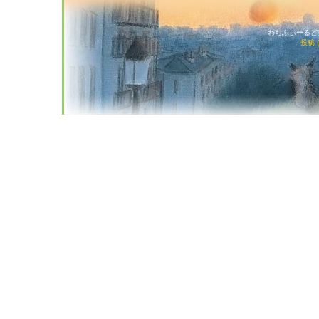
わちふぃーるど猫店
投稿 (