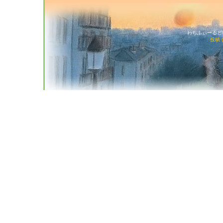
わちふぃーるど猫店
投稿 (