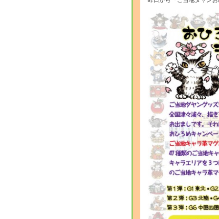
昨日から『ご当地ダヤンお