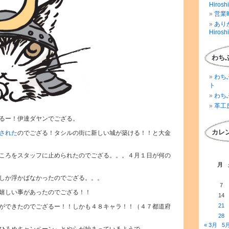
Hirosh
営業時
ありが
Hirosh
わち
わち
ト
わち
革工
るー！伊達ダヤンでござる。
カレ
された
のでござる！タシルの街に新しい城が築ける！！と大金
ころをスタッフに止められたのでござる。。。４月１日が何の
月
しか浮かばなかったのでござる。。。
7
嬉しい事があったのでござる！！
14
21
ができたのでござるー！！しかも４８キャラ！！（４７都道府
28
« 3月
5月