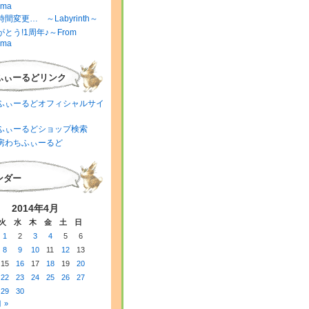
ima
間変更… ～Labyrinth～
とう!1周年♪～From
ima
ふぃーるどリンク
ふぃーるどオフィシャルサイ
ふぃーるどショップ検索
房わちふぃーるど
ンダー
2014年4月
火
水
木
金
土
日
1
2
3
4
5
6
8
9
10
11
12
13
15
16
17
18
19
20
22
23
24
25
26
27
29
30
 »