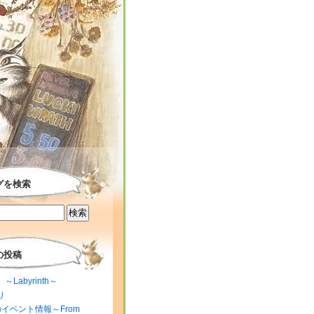
グを検索
の投稿
～Labyrinth～
り
のイベント情報～From