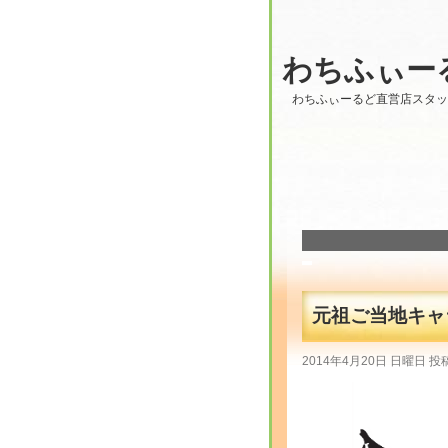
わちふぃー
わちふぃーるど直営店スタ
元祖ご当地キャ
2014年4月20日 日曜日 投