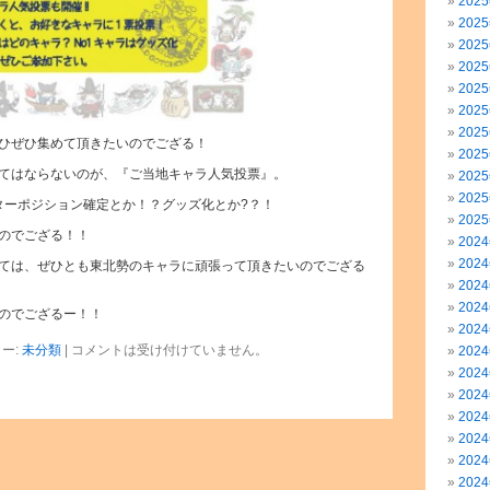
202
202
202
202
202
202
202
ひぜひ集めて頂きたいのでござる！
202
てはならないのが、『ご当地キャラ人気投票』。
202
202
ターポジション確定とか！？グッズ化とか?？！
202
のでござる！！
202
202
ては、ぜひとも東北勢のキャラに頑張って頂きたいのでござる
202
202
のでござるー！！
202
ー:
未分類
|
コメントは受け付けていません。
202
202
202
202
202
202
202