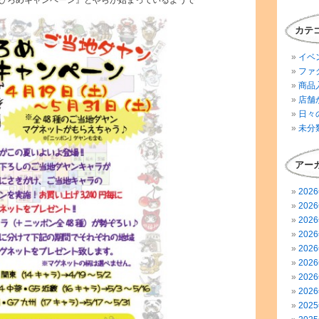
ひろめキャンペーン』とやらが始まっているようで
カテ
イベ
ファ
商品
店舗
日々
未分
アー
202
202
202
202
202
202
202
202
202