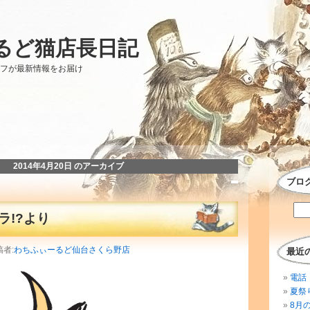
るど猫店長日記
ッフが最新情報をお届け
2014年4月20日 のアーカイブ
ブロ
ラ!?より
稿者:
わちふぃーるど仙台さくら野店
最近
電話 
夏祭
8月