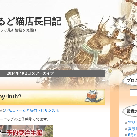
るど猫店長日記
ッフが最新情報をお届け
2014年7月2日 のアーカイブ
ブロ
rinth?
者:
わちふぃーるど新宿ラビリンス店
最近
ーバッグのご予約承ってます。
電話 
夏祭
8月