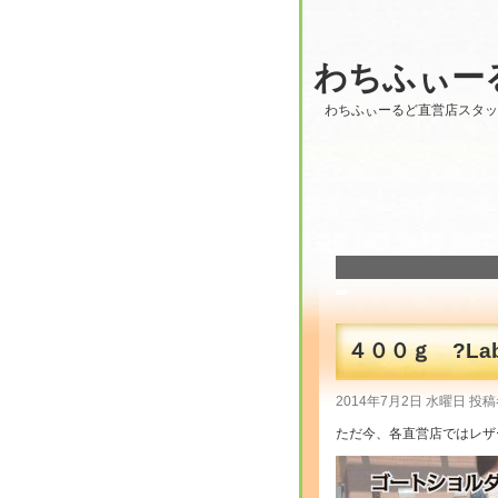
わちふぃー
わちふぃーるど直営店スタ
４００ｇ ?Laby
2014年7月2日 水曜日 投稿
ただ今、各直営店ではレザ