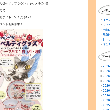
わせやすいブラウンとキャメルの3色。
ので
カテ
お手に取ってください！
イベ
ベントも開催中！
ファ
商品
店舗
日々
未分
アー
202
202
202
202
202
202
202
202
202