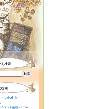
グを検索
の投稿
～Labyrinth～
り
のイベント情報～From