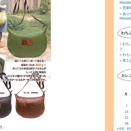
Hirosh
営業時
ありが
Hirosh
わち
わち
ト
わち
革工
カレ
月
7
14
21
28
さ。
« 6月
8月