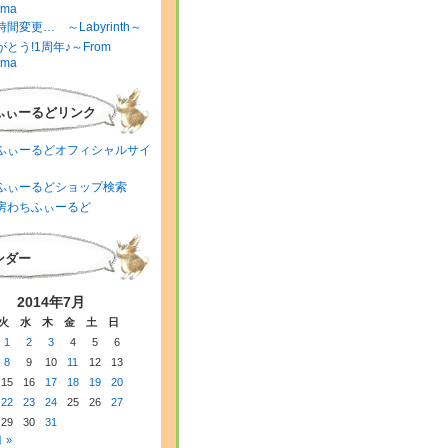
ima
間変更… ～Labyrinth～
とう!1周年♪～From
ima
ふぃーるどリンク
ふぃーるどオフィシャルサイ
ふぃーるどショップ検索
房わちふぃーるど
ンダー
2014年7月
火
水
木
金
土
日
1
2
3
4
5
6
8
9
10
11
12
13
15
16
17
18
19
20
22
23
24
25
26
27
29
30
31
 »