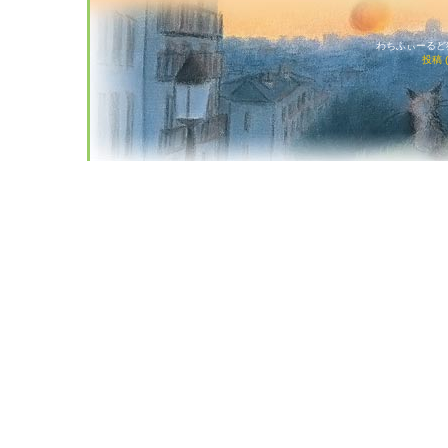
わちふぃーるど猫店
投稿 (