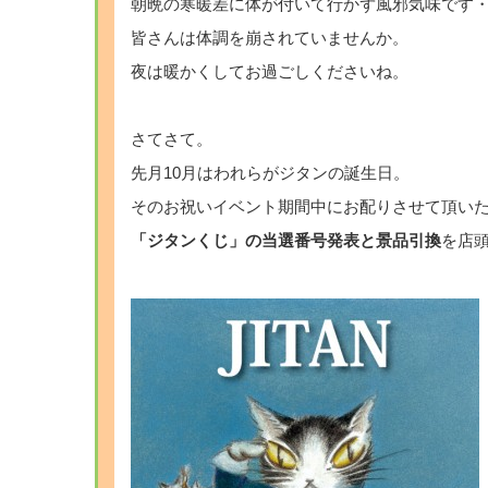
朝晩の寒暖差に体が付いて行かず風邪気味です
皆さんは体調を崩されていませんか。
夜は暖かくしてお過ごしくださいね。
・
さてさて。
先月10月はわれらがジタンの誕生日。
そのお祝いイベント期間中にお配りさせて頂い
「ジタンくじ」の当選番号発表と景品引換
を店頭
・