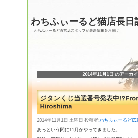
わちふぃーるど猫店長日
わちふぃーるど直営店スタッフが最新情報をお届け
2014年11月1日 のアーカ
ジタンくじ当選番号発表中!?Fro
Hiroshima
2014年11月1日 土曜日 投稿者:
わちふぃーるど広
あっという間に11月がやってきました。