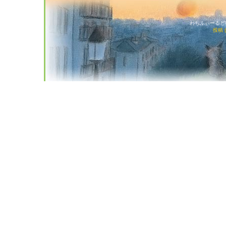
わちふぃーるど猫店
投稿 (