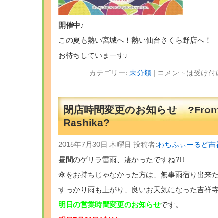
開催中♪
この夏も熱い宮城へ！熱い仙台さくら野店へ！
お待ちしていまーす♪
カテゴリー:
未分類
|
コメントは受け付
閉店時間変更のお知らせ ?Fr
Rashika?
2015年7月30日 木曜日 投稿者:
わちふぃーるど吉
昼間のゲリラ雷雨、凄かったですね?!!!
傘をお持ちじゃなかった方は、無事雨宿り出来
すっかり雨も上がり、良いお天気になった吉祥
明日の営業時間変更のお知らせ
です。