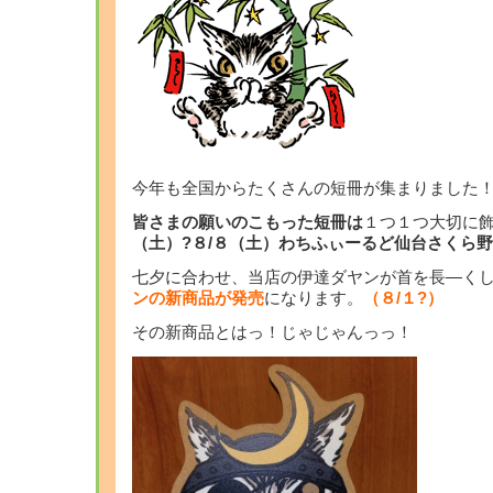
今年も全国からたくさんの短冊が集まりました
皆さまの願いのこもった短冊は
１つ１つ大切に
（土）?８/８（土）わちふぃーるど仙台さくら
七夕に合わせ、当店の伊達ダヤンが首を長―く
ンの新商品が発売
になります。
（８/１?）
その新商品とはっ！じゃじゃんっっ！