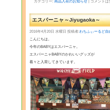
カテゴリー:
商品入荷のお知らせ
|
コメントは
エスパーニャ～Jiyugaoka～
2016年4月20日 水曜日 投稿者:
わちふぃーるど自
こんにちは。
今年のBABYはエスパーニャ。
エスパーニャBABYのかわいいグッズが
着々と入荷してきています。