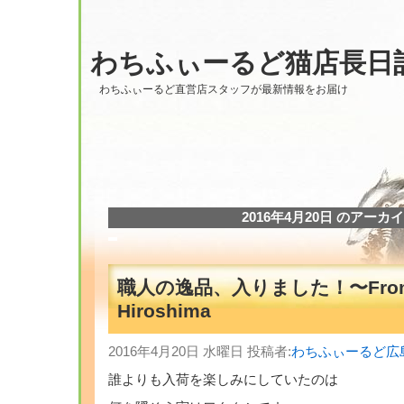
わちふぃーるど猫店長日
わちふぃーるど直営店スタッフが最新情報をお届け
2016年4月20日 のアーカ
職人の逸品、入りました！〜Fro
Hiroshima
2016年4月20日 水曜日 投稿者:
わちふぃーるど広
誰よりも入荷を楽しみにしていたのは