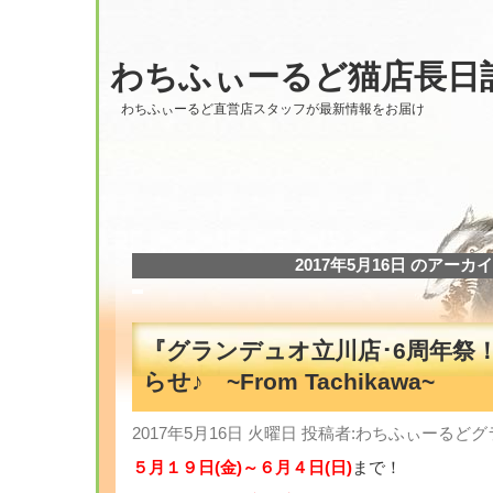
わちふぃーるど猫店長日
わちふぃーるど直営店スタッフが最新情報をお届け
2017年5月16日 のアーカ
『グランデュオ立川店･6周年祭
らせ♪ ~From Tachikawa~
2017年5月16日 火曜日 投稿者:わちふぃーる
５月１９日(金)～６月４日(日)
まで！