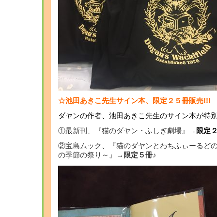
☆池田あきこ先生サイン本、限定２５冊販売!!!
ダヤンの作者、池田あきこ先生のサイン本が特
①最新刊、『猫のダヤン・ふしぎ劇場』→
限定２
②宝島ムック、『猫のダヤンとわちふぃーるど
の季節の祭り～』→
限定５冊♪