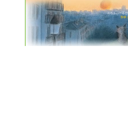
わちふぃーるど猫店
投稿 (