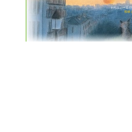
わちふぃーるど猫店
投稿 (