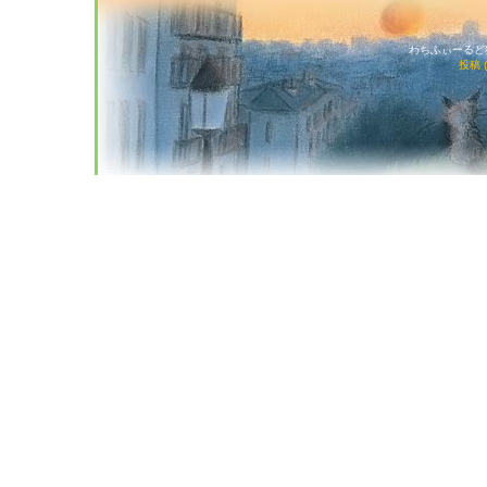
わちふぃーるど猫店
投稿 (