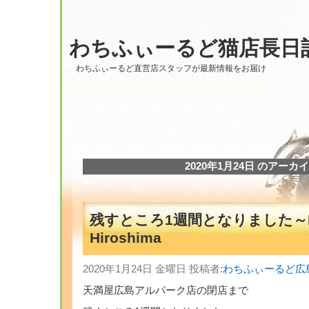
わちふぃーるど猫店長日
わちふぃーるど直営店スタッフが最新情報をお届け
2020年1月24日 のアーカ
残すところ1週間となりました～F
Hiroshima
2020年1月24日 金曜日 投稿者:
わちふぃーるど広
天満屋広島アルパーク店の閉店まで