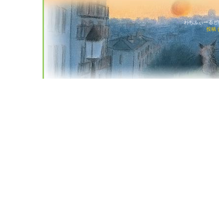
わちふぃーるど猫店
投稿 (