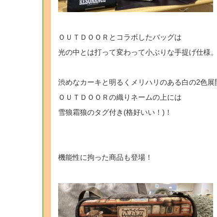
ＯＵＴＤＯＯＲとコラボしたバッグは
光の中とは打って変わって小ぶりな手提げ仕様
渋めなカーキと明るくメリハリのある白の2色展
ＯＵＴＤＯＯＲの織りネームの上には
雪狼霜狼のタグ付き(格好いい！)！
機能性に拘った商品も登場！