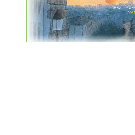
わちふぃーるど猫店
投稿 (