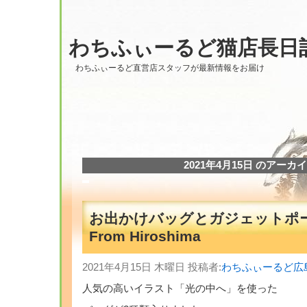
わちふぃーるど猫店長日
わちふぃーるど直営店スタッフが最新情報をお届け
2021年4月15日 のアーカ
お出かけバッグとガジェットポ
From Hiroshima
2021年4月15日 木曜日 投稿者:
わちふぃーるど広
人気の高いイラスト「光の中へ」を使った