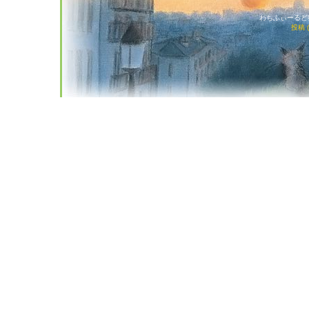
わちふぃーるど猫店
投稿 (