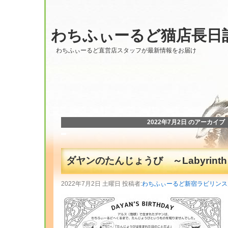
わちふぃーるど猫店長日
わちふぃーるど直営店スタッフが最新情報をお届け
2022年7月2日 のアーカイブ
ダヤンのたんじょうび ～Labyrint
2022年7月2日 土曜日 投稿者:
わちふぃーるど新宿ラビリンス