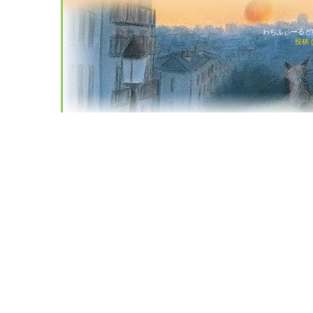
わちふぃーるど猫店
投稿 (