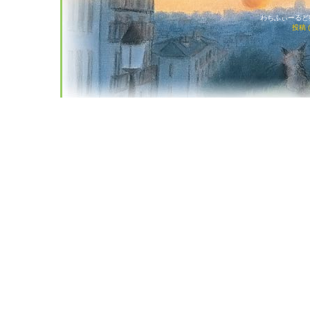
わちふぃーるど猫店
投稿 (