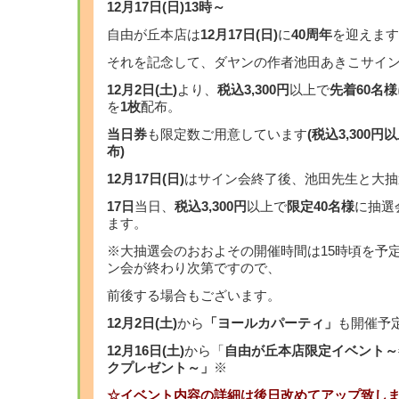
12月17日(日)13時～
自由が丘本店は
12月17日(日)
に
40周年
を迎えます
それを記念して、ダヤンの作者池田あきこサイ
12月2日(土)
より、
税込3,300円
以上で
先着60名様
を
1枚
配布。
当日券
も限定数ご用意しています
(税込3,300
布)
12月17日(日)
はサイン会終了後、池田先生と大抽
17日
当日、
税込3,300円
以上で
限定40名様
に抽選
ます。
※大抽選会のおおよその開催時間は15時頃を予
ン会が終わり次第ですので、
前後する場合もございます。
12月2日(土)
から
「ヨールカパーティ」
も開催予
12月16日(土)
から「
自由が丘本店限定イベント～
クプレゼント～」
※
☆イベント内容の詳細は後日改めてアップ致し