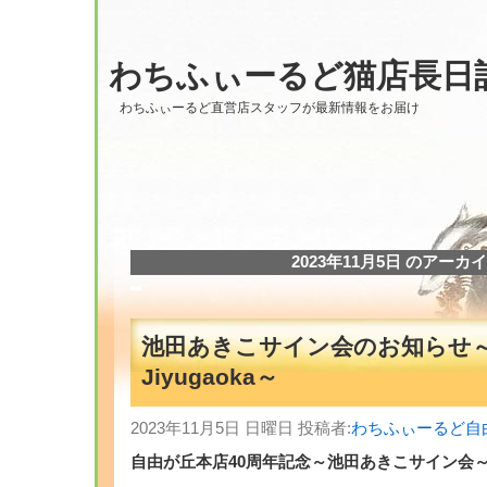
わちふぃーるど猫店長日
わちふぃーるど直営店スタッフが最新情報をお届け
2023年11月5日 のアーカ
池田あきこサイン会のお知らせ
Jiyugaoka～
2023年11月5日 日曜日 投稿者:
わちふぃーるど自
自由が丘本店40周年記念～池田あきこサイン会