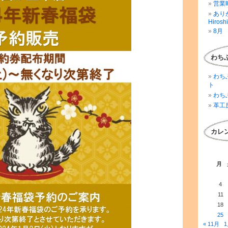
営業時
ありが
Hirosh
8月 
わち
わち
ト
わち
革工
カレ
月
4
11
18
25
« 11月
1