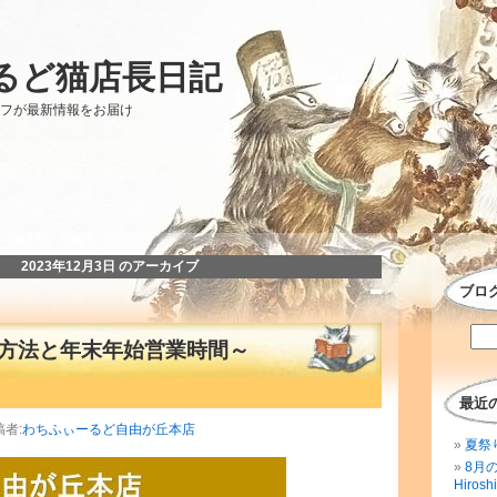
るど猫店長日記
ッフが最新情報をお届け
2023年12月3日 のアーカイブ
ブロ
方法と年末年始営業時間～
最近
稿者:
わちふぃーるど自由が丘本店
夏祭
8月
Hirosh