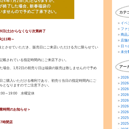
カテ
イベ
ファ
月9日(土)からなくなり次第終了
商品
火)11時～
店舗
日々
枚とさせていただき、販売日にご来店いただける方に限らせてい
未分
記載されている指定時間内にご来店下さい。
アー
た場合、1月2日の初売り日は福袋の販売は致しませんので予め
202
日ご購入いただける権利であり、初売り当日の指定時間内にご
202
ルとなりますのでご注意下さい。
202
00～19:00 水曜定休
202
202
202
業時間のお知らせ＞
202
202
17時閉店
202