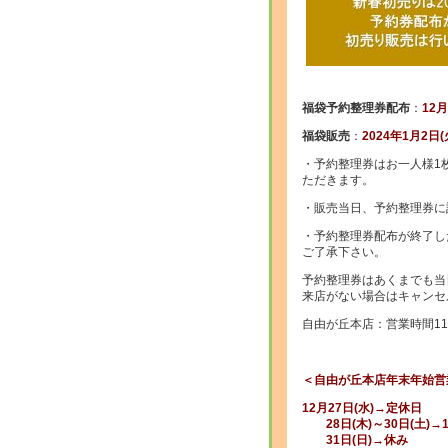
福袋予約整理券配布
：
12
福袋販売
：
2024年1月2日(
・予約整理券はお一人様1
ただきます。
・販売当日、予約整理券に
・予約整理券配布が終了し
ご了承下さい。
予約整理券はあくまでも当
来店がない場合はキャンセ
自由が丘本店：営業時間11:
＜自由が丘本店年末年始営
12月27日(水)→定休日
28日(木)～30日(土)→
31日(日)→休み