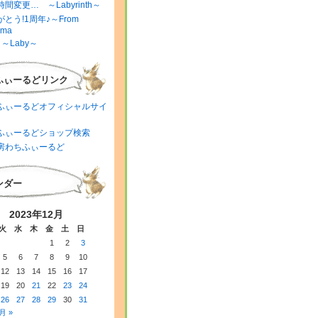
間変更… ～Labyrinth～
とう!1周年♪～From
ima
～Laby～
ふぃーるどリンク
ふぃーるどオフィシャルサイ
ふぃーるどショップ検索
房わちふぃーるど
ンダー
2023年12月
火
水
木
金
土
日
1
2
3
5
6
7
8
9
10
12
13
14
15
16
17
19
20
21
22
23
24
26
27
28
29
30
31
月 »