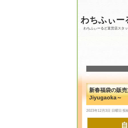
わちふぃー
わちふぃーるど直営店スタ
新春福袋の販売
Jiyugaoka～
2023年12月3日 日曜日 投