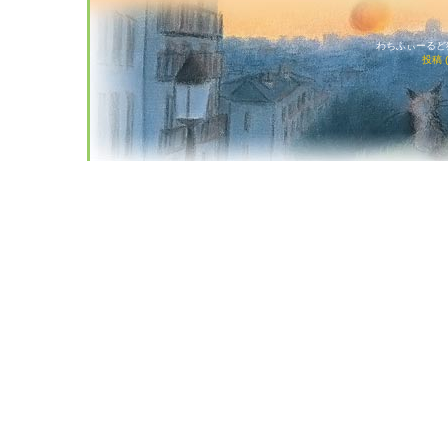
わちふぃーるど猫店
投稿 (