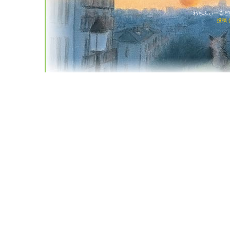
わちふぃーるど猫店
投稿 (