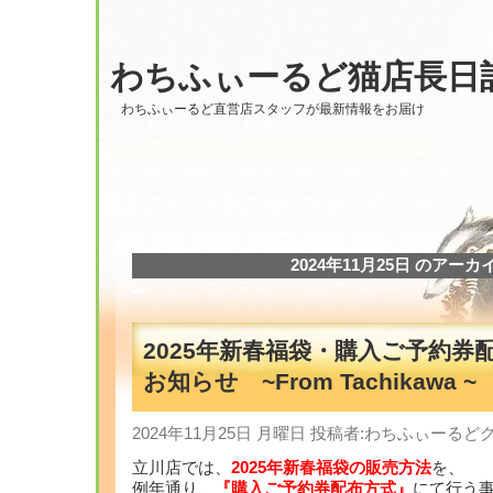
わちふぃーるど猫店長日
わちふぃーるど直営店スタッフが最新情報をお届け
2024年11月25日 のアーカ
2025年新春福袋・購入ご予約券
お知らせ ~From Tachikawa ~
2024年11月25日 月曜日 投稿者:わちふぃーる
立川店では、
2025年新春福袋の販売方法
を、
例年通り、
『購入ご予約券配布方式』
にて行う