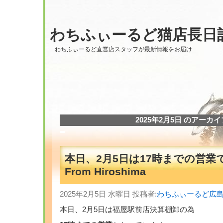
わちふぃーるど猫店長日
わちふぃーるど直営店スタッフが最新情報をお届け
2025年2月5日 のアーカイ
本日、2月5日は17時までの営業
From Hiroshima
2025年2月5日 水曜日 投稿者:
わちふぃーるど広
本日、2月5日は福屋駅前店決算棚卸の為