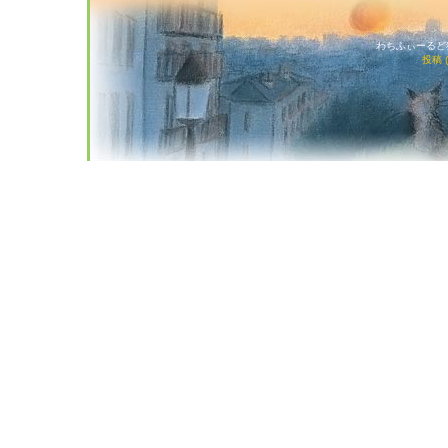
わちふぃーるど猫店
投稿 (