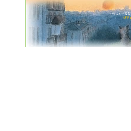
わちふぃーるど猫店
投稿 (