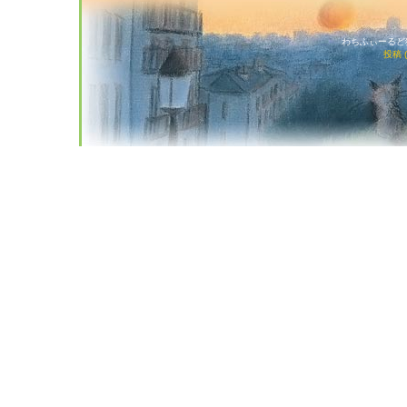
わちふぃーるど猫店
投稿 (