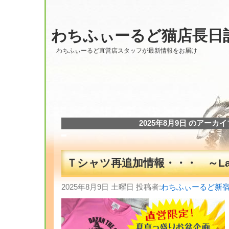
わちふぃーるど猫店長日
わちふぃーるど直営店スタッフが最新情報をお届け
2025年8月9日 のアーカイ
Ｔシャツ再追加情報・・・ ～Laby
2025年8月9日 土曜日 投稿者:
わちふぃーるど新