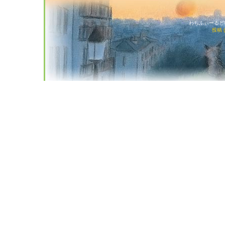
わちふぃーるど猫店
投稿 (