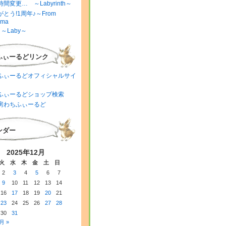
間変更… ～Labyrinth～
とう!1周年♪～From
ima
～Laby～
ふぃーるどリンク
ふぃーるどオフィシャルサイ
ふぃーるどショップ検索
房わちふぃーるど
ンダー
2025年12月
火
水
木
金
土
日
2
3
4
5
6
7
9
10
11
12
13
14
16
17
18
19
20
21
23
24
25
26
27
28
30
31
月 »