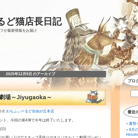
るど猫店長日記
ッフが最新情報をお届け
2025年12月9日 のアーカイブ
ブロ
場～Jiyugaoka～
稿者:
わちふぃーるど自由が丘本店
最近
ント、今回の第4弾で今年は終了いたします。
夏祭
(日)
8月
Hirosh
以上のお買い上げでスタッフ手作りのオリジナルミニ劇場プレゼン