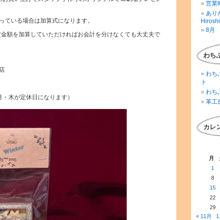
営業時
ありが
っている場合は加算式になります。
Hirosh
8月 
定金額を加算していただければお会計を分けなくても大丈夫で
わち
店
わち
ト
わち
月・木が定休日になります）
革工
カレ
月
1
8
15
22
29
« 11月
1