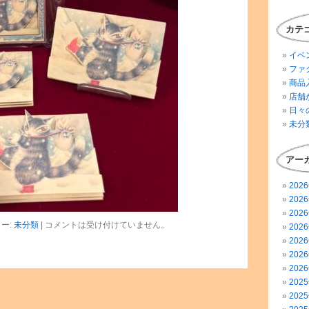
カテ
イベ
ファ
商品
店舗
日々
未分
アー
202
202
202
ー:
未分類
|
コメントは受け付けていません。
202
202
202
202
202
202