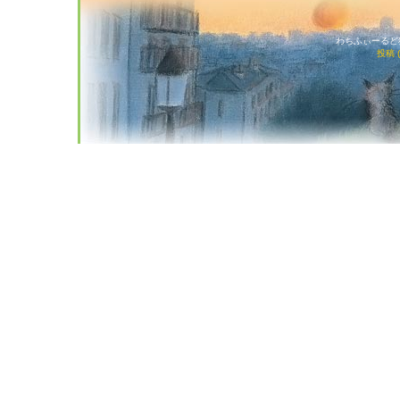
わちふぃーるど猫店
投稿 (