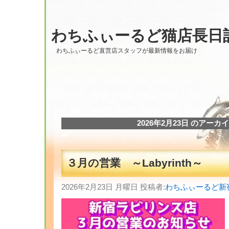
わちふぃーるど猫店長日
わちふぃーるど直営店スタッフが最新情報をお届け
2026年2月23日 のアーカ
３月の営業 ～Labyrinth～
2026年2月23日 月曜日 投稿者:
わちふぃーるど新