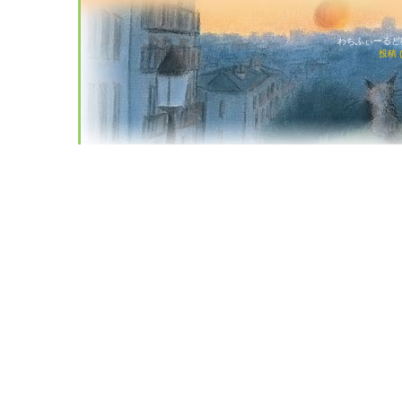
わちふぃーるど猫店
投稿 (