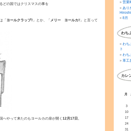
営業時
るどの国ではクリスマスの事を
ありが
Hirosh
8月 
は「
ヨールクラップ
!!」とか、「
メリー ヨールカ
!!」と言って
わち
わち
ト
わち
革工
カレ
月
3
10
17
国へやって来たのもヨールカの扉が開く
12月17日
。
24
31