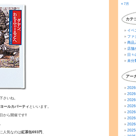
« 7月
カテ
イベ
ファ
商品
店舗
日々
未分
アー
202
202
下さいね。
202
202
ヨールカパーティ
といいます。
202
から開催です!!
202
。
202
202
に人気なのは
紅茶缶693円
、