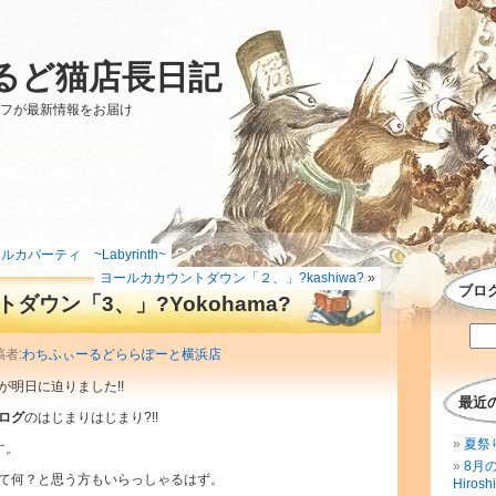
るど猫店長日記
ッフが最新情報をお届け
パーティ ~Labyrinth~
ヨールカカウントダウン「２、」?kashiwa?
»
ブロ
ダウン「3、」?Yokohama?
稿者:
わちふぃーるどららぽーと横浜店
明日に迫りました!!
最近
ログ
のはじまりはじまり?!!
夏祭
す。
8月
て何？と思う方もいらっしゃるはず。
Hirosh