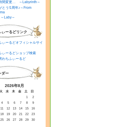
間変更… ～Labyrinth～
とう!1周年♪～From
ima
～Laby～
ふぃーるどリンク
ふぃーるどオフィシャルサイ
ふぃーるどショップ検索
房わちふぃーるど
ンダー
2026年8月
火
水
木
金
土
日
1
2
4
5
6
7
8
9
11
12
13
14
15
16
18
19
20
21
22
23
25
26
27
28
29
30