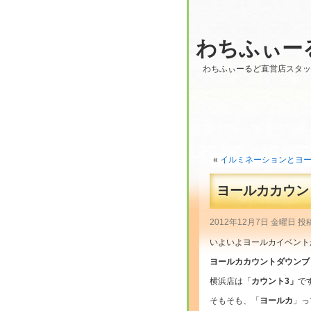
わちふぃー
わちふぃーるど直営店スタ
«
イルミネーションとヨールカ
ヨールカカウント
2012年12月7日 金曜日 投
いよいよヨールカイベントが
ヨールカカウントダウンブ
横浜店は「
カウント3」
で
そもそも、「
ヨールカ
」っ