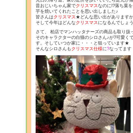
先日の帰り道、家の近所を歩いていたら足元が
昔おじいちゃん家で
クリスマス
なのに!?落ち葉
芋を焼いてくれたことを思い出しました♪
皆さんは
クリスマス
★どんな思い出があります
そして今年はどんな
クリスマス
になるんでしょ
さて、 柏店でマンハッタナーズの商品も取り扱
そのキャラクターの白猫のシロさん♪が?可愛く
す。そしていつか家に・・・と狙っています★
そんなシロさんも
クリスマス仕様
に
?
なってます