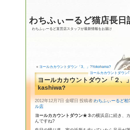
わちふぃーるど猫店長日
わちふぃーるど直営店スタッフが最新情報をお届け
«
ヨールカカウントダウン「3、」?Yokohama?
ヨールカカウントダウン｢１?♪｣
ヨールカカウントダウン「２、」
kashiwa?
2012年12月7日 金曜日 投稿者:
わちふぃーるど柏
ル店
ヨールカカウントダウン★３
の横浜店に続き、
んですね?