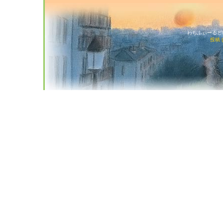
わちふぃーるど猫店
投稿 (