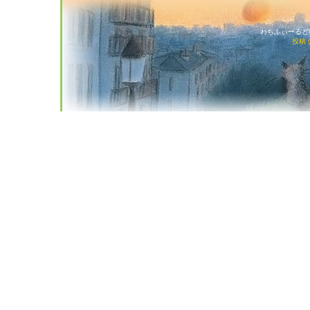
わちふぃーるど猫店
投稿 (