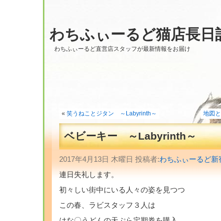
わちふぃーるど猫店長日
わちふぃーるど直営店スタッフが最新情報をお届け
«
笑うねことジタン ～Labyrinth～
地図と
ベビーキー ～Labyrinth～
2017年4月13日 木曜日 投稿者:
わちふぃーるど新
連日失礼します。
初々しい街中にいる人々の姿を見つつ
この春、ラビスタッフ３人は
はな〇うどんの天ぷら定期券を購入。