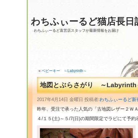
わちふぃーるど猫店長日
わちふぃーるど直営店スタッフが最新情報をお届け
«
ベビーキー ～Labyrinth～
地図とぶらさがり ～Labyrinth
2017年4月14日 金曜日 投稿者:
わちふぃーるど新
昨年、受注で承った人気の「古地図レザー２Ｗ
４/１５(土)～５/7(日)の期間限定でラビにて予