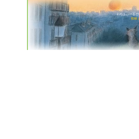
わちふぃーるど猫店
投稿 (