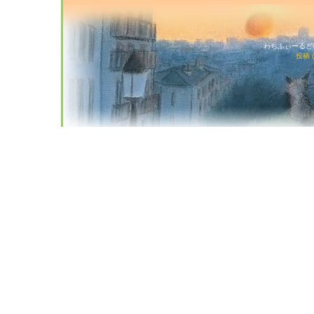
わちふぃーるど猫店
投稿 (