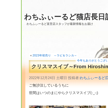
わちふぃーるど猫店長日
わちふぃーるど直営店スタッフが最新情報をお届け
«
2023年初売り ～ラビ＆ラシカ～
今年もありがとうござ
クリスマスイブ～From Hiroshi
2022年12月24日 土曜日 投稿者:
わちふぃーるど
ご無沙汰しているうちに
世間はいつのまにやらクリスマスイブ(-_-;)