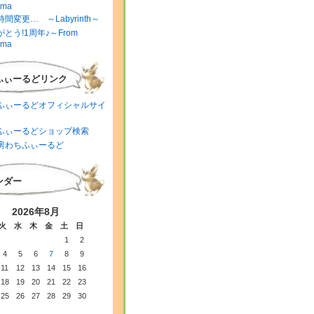
ima
間変更… ～Labyrinth～
とう!1周年♪～From
ima
ふぃーるどリンク
ふぃーるどオフィシャルサイ
ふぃーるどショップ検索
房わちふぃーるど
ンダー
2026年8月
火
水
木
金
土
日
1
2
4
5
6
7
8
9
11
12
13
14
15
16
18
19
20
21
22
23
25
26
27
28
29
30