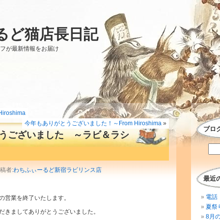
るど猫店長日記
ッフが最新情報をお届け
roshima
今年もありがとうございました！～From Hiroshima
»
ブロ
うございました ～ラビ＆ラシ
投稿者:
わちふぃーるど新宿ラビリンス店
最近
電話 
の営業を終了いたします。
夏祭
だきましてありがとうございました。
8月