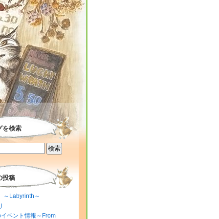
グを検索
の投稿
～Labyrinth～
り
のイベント情報～From