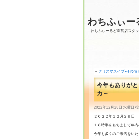
わちふぃー
わちふぃーるど直営店スタ
«
クリスマスイブ～From Hi
今年もありがと
カ～
2022年12月28日 水曜日 
２０２２年１２月２９日
１８時半をもちまして年内
今年も多くのご来店をいた