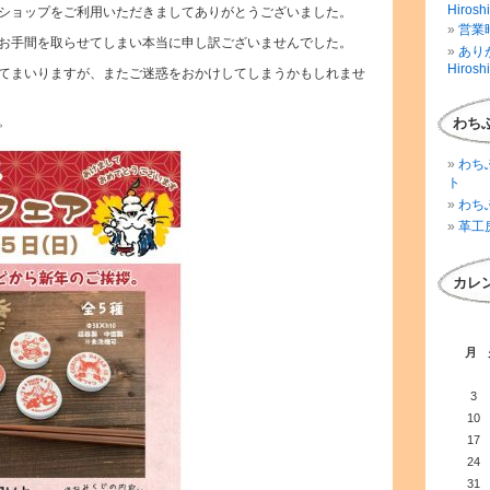
Hirosh
ショップをご利用いただきましてありがとうございました。
営業時
お手間を取らせてしまい本当に申し訳ございませんでした。
ありが
Hirosh
てまいりますが、またご迷惑をおかけしてしまうかもしれませ
。
わち
わち
ト
わち
革工
カレ
月
3
10
17
24
31