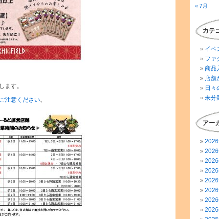
« 7月
カテ
イベ
ファ
商品
店舗
します。
日々
未分
ご注意ください
。
アー
202
202
202
202
202
202
202
202