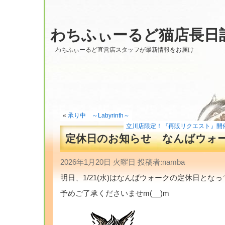
わちふぃーるど猫店長日
わちふぃーるど直営店スタッフが最新情報をお届け
«
承り中 ～Labyrinth～
立川店限定！『再販リクエスト』開催！ ～
定休日のお知らせ なんばウォ
2026年1月20日 火曜日 投稿者:namba
明日、1/21(水)はなんばウォークの定休日とな
予めご了承くださいませm(__)m