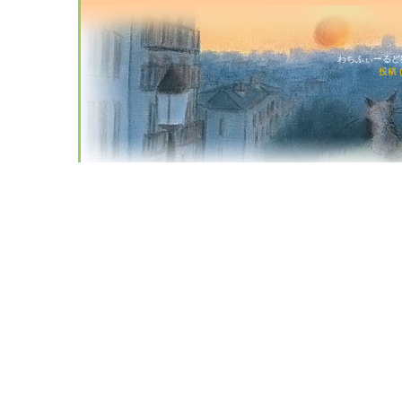
わちふぃーるど猫店
投稿 (